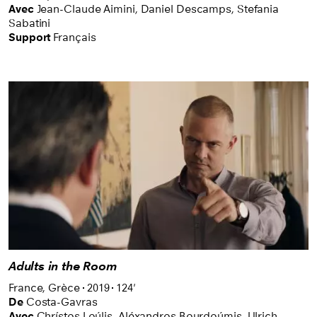
permettent au public de voir ou revoir des films du
Avec
Jean-Claude Aimini,
Daniel Descamps,
Stefania
Sabatini
patrimoine – la plupart en version restaurée – et des
Support
Français
films contemporains primés. Des sélections à
découvrir une fois par mois dans différentes salles
de cinéma en Suisse romande.
Adults in the Room
France,
Grèce
2019
124'
De
Costa-Gavras
Avec
Chrístos Loúlis,
Aléxandros Bourdoúmis,
Ulrich