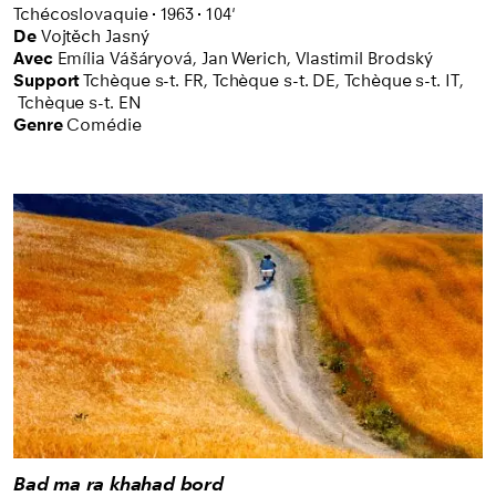
Tchécoslovaquie
1963
104'
De
Vojtěch Jasný
Avec
Emília Vášáryová,
Jan Werich,
Vlastimil Brodský
Support
Tchèque s-t. FR
,
Tchèque s-t. DE
,
Tchèque s-t. IT
,
Tchèque s-t. EN
Genre
Comédie
Bad ma ra khahad bord