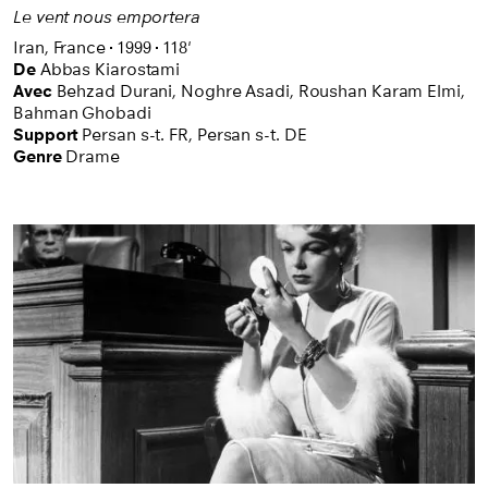
Le vent nous emportera
Iran,
France
1999
118'
De
Abbas Kiarostami
Avec
Behzad Durani,
Noghre Asadi,
Roushan Karam Elmi,
Bahman Ghobadi
Support
Persan s-t. FR
,
Persan s-t. DE
Genre
Drame