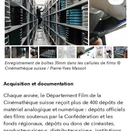
Plein 
Nombres d'images
Image précédente
Image
Enregistrement de boîtes 35mm dans les cellules de films ©
Cinémathèque suisse / Pierre-Yves Massot
Acquisition et documentation
Chaque année, le Département Film de la
Cinémathèque suisse reçoit plus de 400 dépôts de
matériel analogique et numérique : dépôts officiels
des films soutenus par la Confédération
et les
fonds régionaux
,
dépôts ou dons de cinéastes,
producteur
·rices·
s, distributeur
·rice·
s, institutions