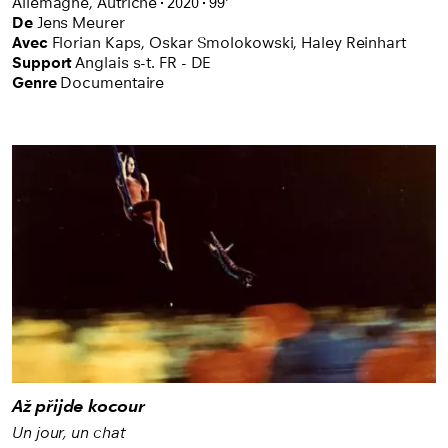
Allemagne,
Autriche
2020
99'
De
Jens Meurer
Avec
Florian Kaps,
Oskar Smolokowski,
Haley Reinhart
Support
Anglais s-t. FR - DE
Genre
Documentaire
Až přijde kocour
Un jour, un chat