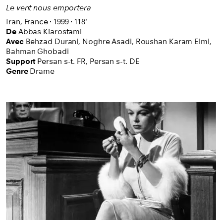
Le vent nous emportera
Iran,
France
1999
118'
De
Abbas Kiarostami
Avec
Behzad Durani,
Noghre Asadi,
Roushan Karam Elmi,
Bahman Ghobadi
Support
Persan s-t. FR
,
Persan s-t. DE
Genre
Drame