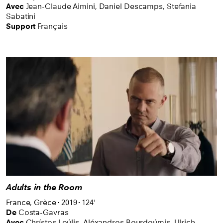
permettent au public de voir ou revoir des films du
Avec
Jean-Claude Aimini,
Daniel Descamps,
Stefania
Sabatini
patrimoine – la plupart en version restaurée – et des
Support
Français
films contemporains primés. Des sélections à
découvrir une fois par mois dans différentes salles
de cinéma en Suisse romande.
Adults in the Room
France,
Grèce
2019
124'
De
Costa-Gavras
Avec
Chrístos Loúlis,
Aléxandros Bourdoúmis,
Ulrich