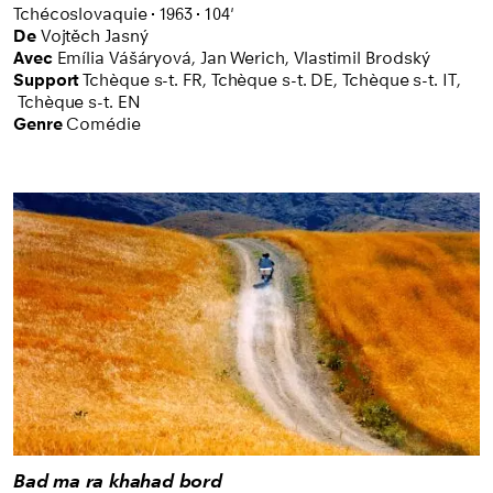
Tchécoslovaquie
1963
104'
De
Vojtěch Jasný
Avec
Emília Vášáryová,
Jan Werich,
Vlastimil Brodský
Support
Tchèque s-t. FR
,
Tchèque s-t. DE
,
Tchèque s-t. IT
,
Tchèque s-t. EN
Genre
Comédie
Bad ma ra khahad bord