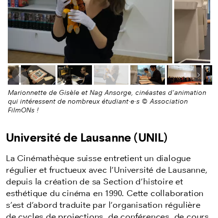
Image précédente
Image
Marionnette de Gisèle et Nag Ansorge, cinéastes d'animation
qui intéressent de nombreux étudiant·e·s © Association
FilmONs !
Université de Lausanne (UNIL)
La Cinémathèque suisse entretient un dialogue
régulier et fructueux avec l’Université de Lausanne,
depuis la création de sa Section d’histoire et
esthétique du cinéma en 1990. Cette collaboration
s’est d’abord traduite par l’organisation régulière
de cycles de projections, de conférences, de cours