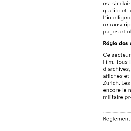
est similai
qualité et
L’intellige
retranscrip
pages et ob
Régie des 
Ce secteur
Film. Tous 
d'archives
affiches e
Zurich. Le
encore le 
militaire p
Règlement