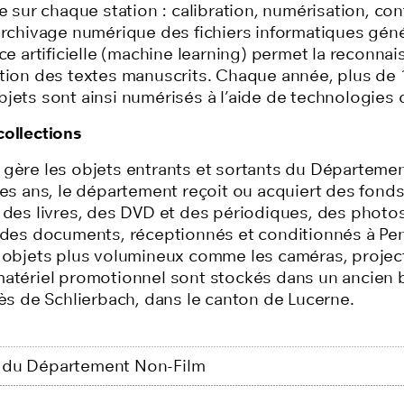
re sur chaque station : calibration, numérisation, con
 archivage numérique des fichiers informatiques gén
nce artificielle (machine learning) permet la reconnai
tion des textes manuscrits.
Chaque année, plus de 
jets sont ainsi numérisés à l’aide de technologies 
collections
 gère les objets entrants et sortants du
Départeme
les ans, le département reçoit ou acquiert des fond
, des livres, des DVD et des périodiques, des
p
hotos
t des documents, réceptionnés et conditionnés à Pe
s objets plus volumineux comme les caméras, projec
matériel promotionnel sont stockés dans un ancien 
rès de Schlierbach, dans le canton de Lucerne.
 du Département Non-Film