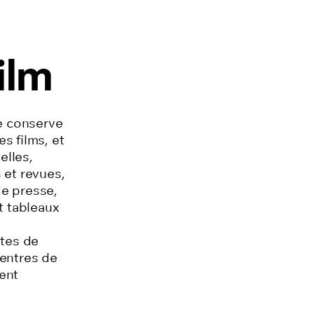
ilm
e conserve
s films, et
elles,
 et revues,
de presse,
et
tableaux
tes de
Centres de
ent