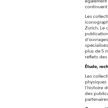
également
continuent 
Les collec
iconograph
Zurich
.
Le 
publication
d’ouvrages
spécialisés
plus de 5 m
reflets des
Étude, rech
Les collec
physiques 
l'histoire 
des public
partenaires