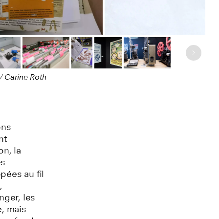
Image 
/ Carine Roth
ons
nt
n, la
es
ppé
es
au fil
,
anger,
les
, mais