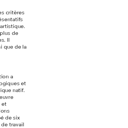
es critères
sentatifs
artistique.
 plus de
. Il
i que de la
tion a
logiques
et
ique natif
.
 œuvre
 et
ions
pé de six
de travail