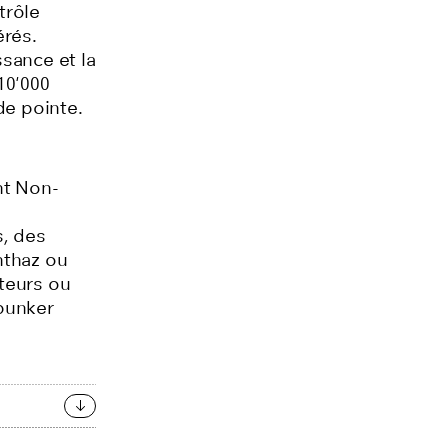
trôle
érés.
ssance et la
10'000
de pointe.
nt
Non-
s
, des
nthaz ou
teurs ou
bunker