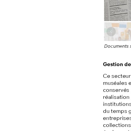
Image pr
Documents su
Gestion de
Ce secteur
muséales e
conservés
réalisatio
n
institutio
du temps g
entreprises
collections