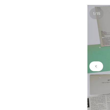
1
/
15
Nombre
Image 