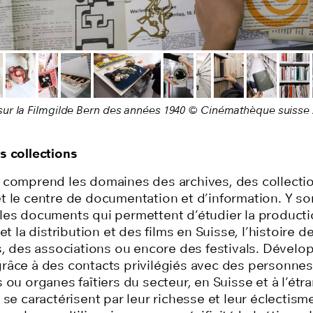
écédente
r la Filmgilde Bern des années 1940 © Cinémathèque suisse 
s collections
 comprend les domaines des archives, des collecti
t le
centre
de documentation et d’information.
Y so
les documents qui permettent d’étudier la productio
 et
la distribution et des films en Suisse, l’histoire d
ns, des associations ou encore des festivals. Dévelo
râce à des contacts privilégiés avec des personnes
 ou organes faîtiers du secteur, en Suisse et à l’étr
se caractérise
nt
par
leur
richesse et
leur
éclectisme