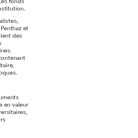
 Les fonds
nstitution.
listes,
 Penthaz et
lent
des
s
ines
ontenant
taire,
poques.
cuments
e en valeur
ersitaires,
ers