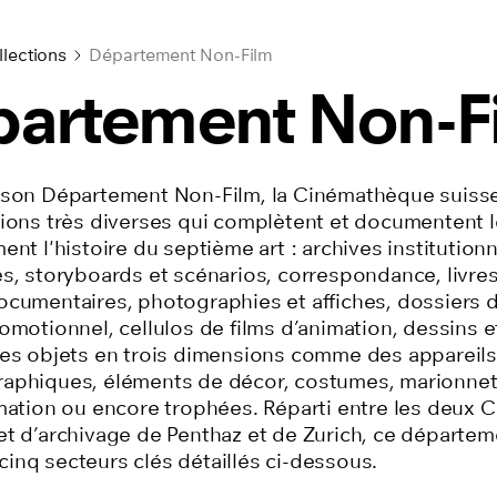
lections
Département Non-Film
artement Non-F
 son Département Non-Film, la Cinémathèque suiss
tions très diverses qui
complètent et
documentent le
ent l'histoire du septième art
:
archives institutionn
s,
storyboards et scénarios, correspondance, livres
ocumentaires, photographies et affiches, dossiers 
romotionnel,
cellulos de films d’animation
, dessins 
des objets en trois dimensions comme des appareils
raphiques,
éléments de décor
, costumes,
marionnet
mation
ou encore trophées. Réparti entre les deux 
et d’archivage de Penthaz et de Zurich, ce départem
inq secteurs clés détaillés ci-dessous.