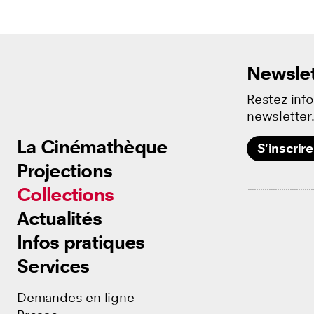
Newslet
Restez inf
newsletter
La Cinémathèque
La Cinémathèque
S'inscrire
Projections
Projections
Collections
Collections
Actualités
Actualités
Infos pratiques
Infos pratiques
Services
Services
Demandes en ligne
Demandes en ligne