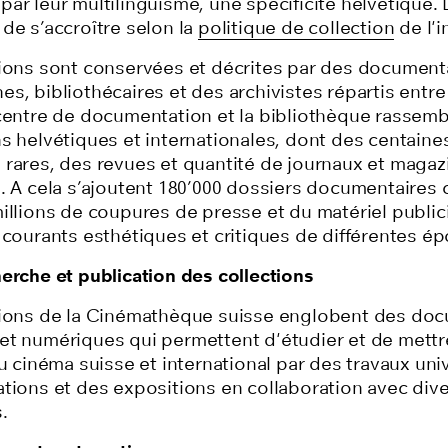
 par
leur
multilinguisme, une spécificité helvétique.
de s’accroître selon la
politique de collection
de l'i
tions sont conservées et décrites par
des documenta
es, bibliothécaires et
des archivistes répartis entre
centre de documentation et la bibliothèque rassemb
s helvétiques et internationales, dont des centaine
 rares, des revues et quantité de journaux
et magaz
. A cela s’ajoutent 180’000
dossiers documentaires
c
illions de coupures de presse et du matériel publici
 courants esthétiques et critiques
de
différentes é
erche et publication des collections
tions de la Cinémathèque suisse englobent des do
et numériques qui permettent d'étudier et de mettr
du cinéma suisse et international par des travaux univ
ations et des expositions en collaboration avec div
.