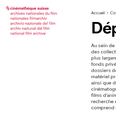
Accéder à la page principale
Accéder à la page principale
Accueil
Col
Dép
Au sein de
des collec
plus largem
fonds privé
dossiers d
matériel p
ainsi que 
cinématog
films d’ani
recherche 
comprend c