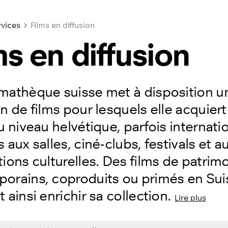
rvices
Films en diffusion
ms en diffusion
mathèque suisse met à disposition u
n de films pour lesquels elle acquiert
u niveau helvétique, parfois internatio
 aux salles, ciné-clubs, festivals et a
ions culturelles. Des films de patrim
orains, coproduits ou primés en Suis
 ainsi enrichir sa collection.
Lire plus
par titre ou réalisateur...
ue complet