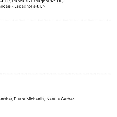
-t. FR
,
Français - Espagnol s-t. DE
,
ançais - Espagnol s-t. EN
Berthet,
Pierre Michaelis,
Natalie Gerber