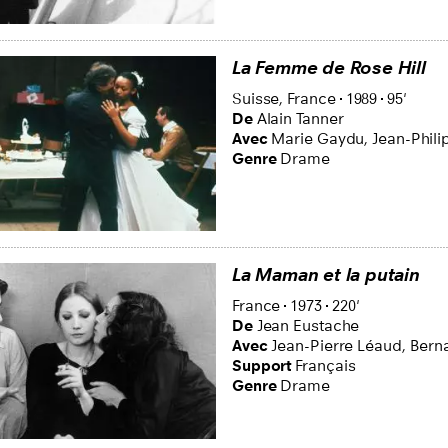
La Femme de Rose Hill
Suisse,
France
1989
95'
De
Alain Tanner
Avec
Marie Gaydu,
Jean-Phili
Genre
Drame
La Maman et la putain
France
1973
220'
De
Jean Eustache
Avec
Jean-Pierre Léaud,
Berna
Support
Français
Genre
Drame