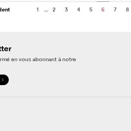
dent
1
...
2
3
4
5
6
7
8
ter
ormé en vous abonnant à notre
.