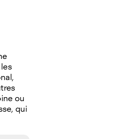
ne
 les
nal,
utres
oine ou
se, qui