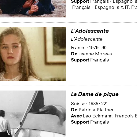
Support
Français - Espagnol s
Français - Espagnol s-t. IT
,
Fr
L'Adolescente
L'Adolescente
France
1979
90'
De
Jeanne Moreau
Support
Français
La Dame de pique
Suisse
1986
22'
De
Patricia Plattner
Avec
Leo Eckmann,
François 
Support
Français