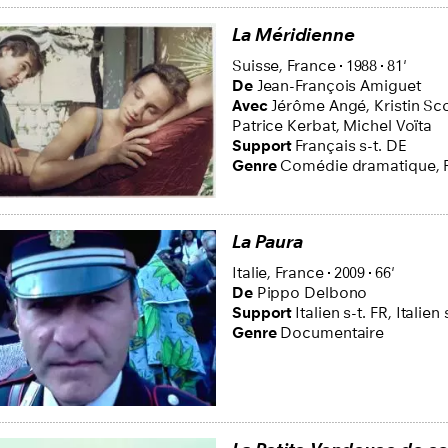
La Méridienne
Suisse,
France
1988
81'
De
Jean-François Amiguet
Avec
Jérôme Angé,
Kristin S
Patrice Kerbat,
Michel Voïta
Support
Français s-t. DE
Genre
Comédie dramatique,
La Paura
Italie,
France
2009
66'
De
Pippo Delbono
Support
Italien s-t. FR
,
Italien 
Genre
Documentaire