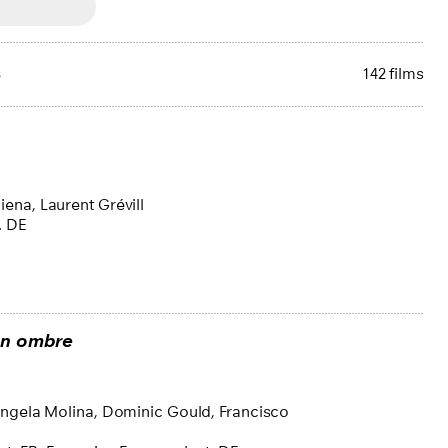
sponibles
s
142 films
ique les
irige vers
rant
·e·
s de
 films du
bles
ici
.
iena,
Laurent Grévill
. DE
mmes de
– la
on ombre
més. Des
s de
ngela Molina,
Dominic Gould,
Francisco