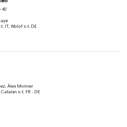
leil
45'
Baye
t. IT
,
Wolof s-t. DE
pez,
Àlex Monner
 Catalan s-t. FR - DE