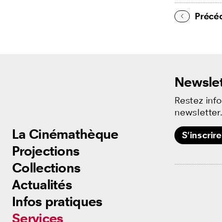
Précé
Newslet
Restez inf
newsletter
La Cinémathèque
La Cinémathèque
S'inscrire
Projections
Projections
Collections
Collections
Actualités
Actualités
Infos pratiques
Infos pratiques
Services
Services