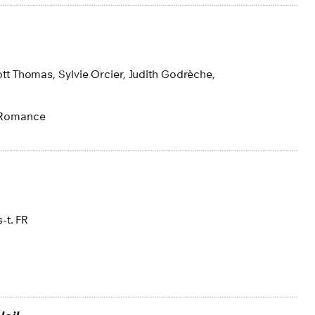
cott Thomas,
Sylvie Orcier,
Judith Godrèche,
Romance
s-t. FR