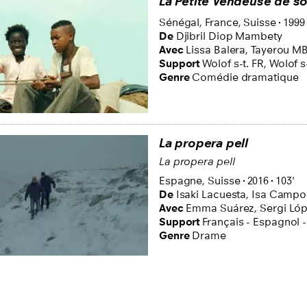
La Petite Vendeuse de so
Sénégal,
France,
Suisse
1999
De
Djibril Diop Mambety
Avec
Lissa Balera,
Tayerou M
Support
Wolof s-t. FR
,
Wolof s-
Genre
Comédie dramatique
La propera pell
La propera pell
Espagne,
Suisse
2016
103'
De
Isaki Lacuesta,
Isa Campo
Avec
Emma Suárez,
Sergi Ló
Support
Français - Espagnol -
Genre
Drame