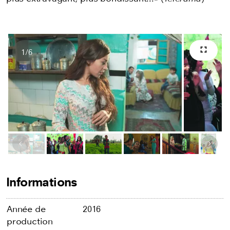
1
/
6
Plein 
Nombres d'images
Image précédente
Image
Informations
Année de
2016
production