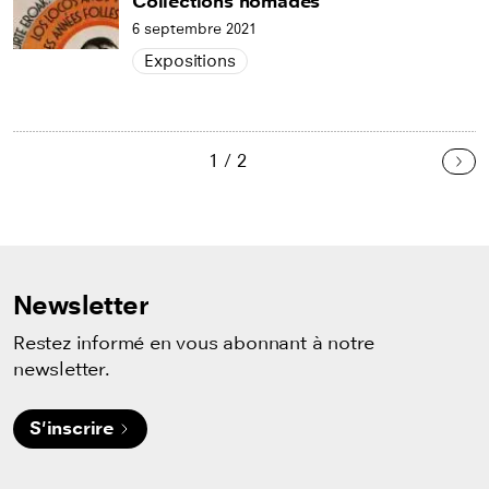
Collections nomades
6 septembre 2021
Expositions
1 / 2
Sui
Newsletter
Restez informé en vous abonnant à notre
newsletter.
S'inscrire