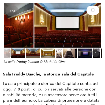
1
/
9
Scher
Numero di immagini
Immagine precedente
Pros
La salle Freddy Buache © Mathilda Olmi
Sala Freddy Buache, la storica sala del Capitole
La sala principale e storica del Capitole conta, ad
oggi, 718 posti,
di cui 6 riservati alle persone con
disabilità motorie,
e un ascensore serve ora tutti i
piani dell'edificio.
La cabina di proiezione è dotata