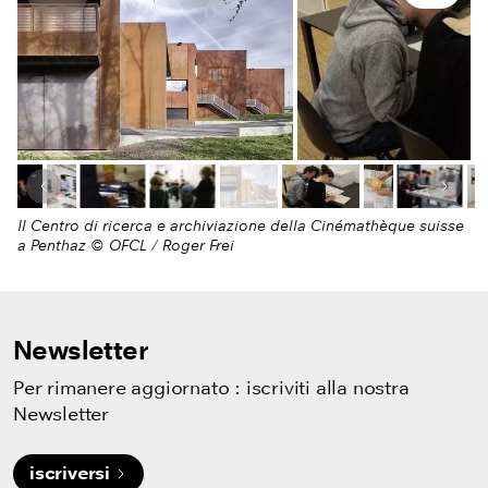
Numero di immagini
Immagine precedente
Pros
Il Centro di ricerca e archiviazione della Cinémathèque suisse
a Penthaz © OFCL / Roger Frei
Newsletter
Per rimanere aggiornato : iscriviti alla nostra
Newsletter
iscriversi