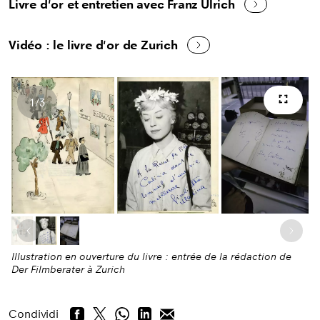
Livre d'or et entretien avec Franz Ulrich
Vidéo : le livre d'or de Zurich
1
/
3
Scher
Numero di immagini
Immagine precedente
Pros
Illustration en ouverture du livre : entrée de la rédaction de
Der Filmberater à Zurich
Condividi