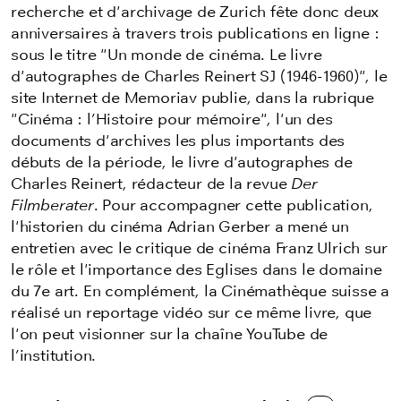
recherche et d'archivage de Zurich fête donc deux
anniversaires à travers trois publications en ligne :
sous le titre "Un monde de cinéma. Le livre
d'autographes de Charles Reinert SJ (1946-1960)", le
site Internet de Memoriav publie, dans la rubrique
"
C
i
néma : l’H
i
st
o
i
re p
o
ur mém
o
i
re
", l'un des
documents d'archives les plus importants des
débuts de la période, le livre d'autographes de
Charles Reinert, rédacteur de la revue
Der
Filmberater
. Pour accompagner cette publication,
l'historien du cinéma Adrian Gerber a mené un
entretien avec le critique de cinéma Franz Ulrich sur
le rôle et l'importance des Eglises dans le domaine
du 7e art. En complément, la Cinémathèque suisse a
réalisé un reportage vidéo sur ce même livre, que
l'on peut visionner sur la chaîne YouTube de
l’institution.