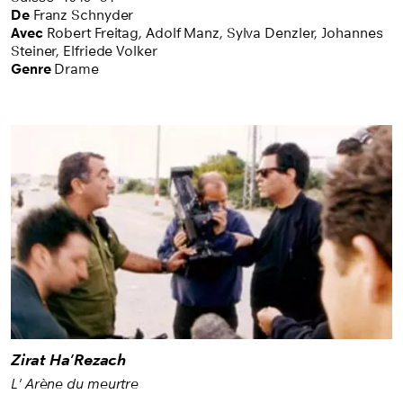
permettent au public de voir ou revoir des films du
De
Franz Schnyder
patrimoine – la plupart en version restaurée – et des
Avec
Robert Freitag,
Adolf Manz,
Sylva Denzler,
Johannes
Steiner,
Elfriede Volker
films contemporains primés. Des sélections à
Genre
Drame
découvrir une fois par mois dans différentes salles
de cinéma en Suisse romande.
Zirat Ha'Rezach
L' Arène du meurtre