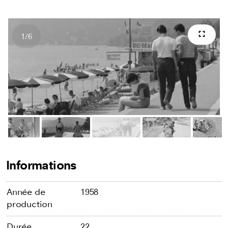
1
/
6
Plein 
Nombres d'images
Image précédente
Image
Informations
Année de
1958
production
Durée
22