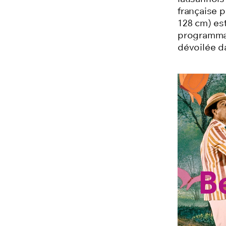
française p
128 cm) est
programmat
dévoilée da