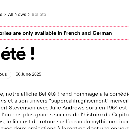
s
All News
Bel été !
ries are only available in French and German
 été !
ous
30 June 2025
e, notre affiche Bel été ! rend hommage à la comédi
ins
et à son univers "supercalifragilisement" merveil
bert Stevenson avec Julie Andrews sorti en 1964 est
 l’un des plus grands succès de l’histoire du Capito
s, le film est de retour sur l’écran du mythique cin
 avec deux projections à la rentrée dont une en ver