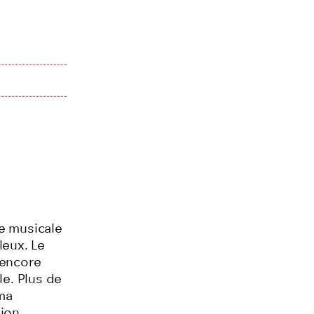
e musicale
leux. Le
 encore
le. Plus de
éma
sion