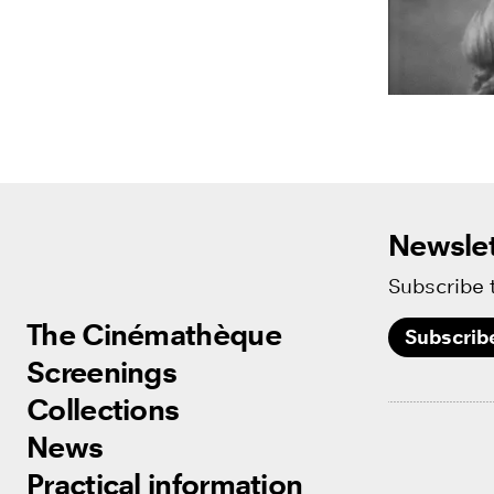
Newslet
Subscribe 
The Cinémathèque
The Cinémathèque
Subscrib
Screenings
Screenings
Collections
Collections
News
News
Practical information
Practical information