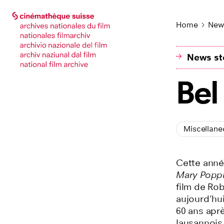
Go to main page
Go to main page
Home
New
News sto
Bel
Miscellane
Cette anné
Mary Popp
film de Ro
aujourd’hui
60 ans aprè
lausannois