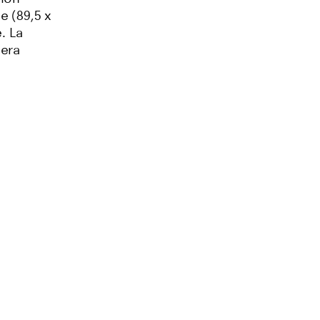
e (89,5 x
e.
La
era